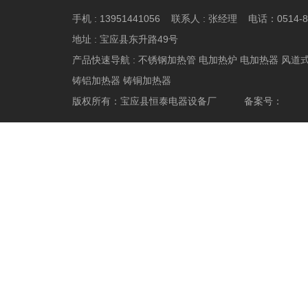
手机 : 13951441056 联系人 : 张经理 电话：0514-8
地址 : 宝应县东升路49号
产品快速导航 :
不锈钢加热管
电加热炉
电加热器
风道
铸铝加热器
铸铜加热器
版权所有：宝应县恒泰电器设备厂 备案号：